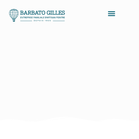
contenu
principal
Gilles Barbato – Artisan Peintre
Notre entreprise
Béton ciré | Mougins