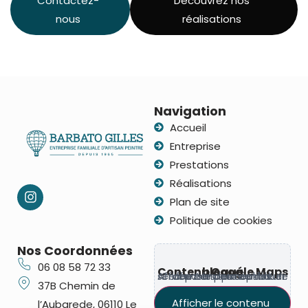
Contactez-
Découvrez nos
nous
réalisations
Navigation
Accueil
Entreprise
Prestations
Réalisations
Plan de site
Politique de cookies
Nos Coordonnées
06 08 58 72 33
Contenu Google Maps bloqué
Ce contenu provient d’un service tiers susceptible de déposer des cookies. Affichez-le pour continuer.
37B Chemin de
Afficher le contenu
l’Aubarede, 06110 Le