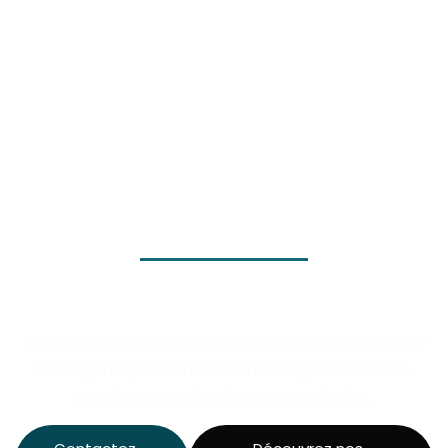
Qu’il s’agisse de sublimer votre intérieur ou de rénover
vos façades, nous mettons notre rigueur et notre
passion au service de votre patrimoine.