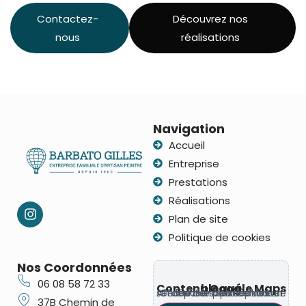
Contactez-
Découvrez nos
nous
réalisations
Navigation
Accueil
Entreprise
Prestations
Réalisations
Plan de site
Politique de cookies
Nos Coordonnées
06 08 58 72 33
Contenu Google Maps bloqué
Ce contenu provient d’un service tiers susceptible de déposer des cookies. Affichez-le pour continuer.
37B Chemin de