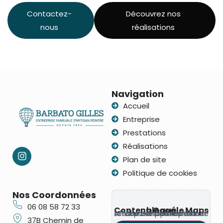
Contactez-
Découvrez nos
nous
réalisations
Navigation
Accueil
Entreprise
Prestations
Réalisations
Plan de site
Politique de cookies
Nos Coordonnées
06 08 58 72 33
Contenu Google Maps bloqué
Ce contenu provient d’un service tiers susceptible de déposer des cookies. Affichez-le pour continuer.
37B Chemin de