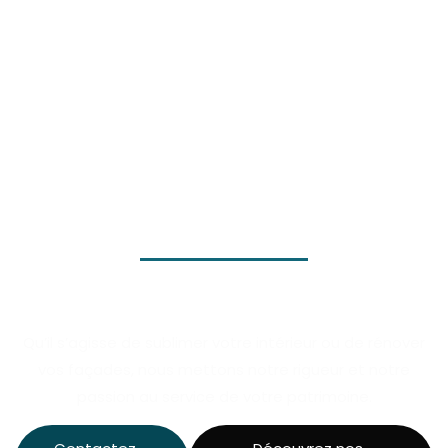
Qu’il s’agisse de sublimer votre intérieur ou de rénover
vos façades, nous mettons notre rigueur et notre
passion au service de votre patrimoine.