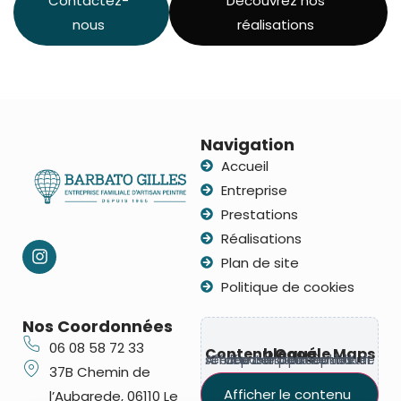
Contactez-
Découvrez nos
nous
réalisations
Navigation
Accueil
Entreprise
Prestations
Réalisations
Plan de site
Politique de cookies
Nos Coordonnées
06 08 58 72 33
Contenu Google Maps bloqué
Ce contenu provient d’un service tiers susceptible de déposer des cookies. Affichez-le pour continuer.
37B Chemin de
Afficher le contenu
l’Aubarede, 06110 Le